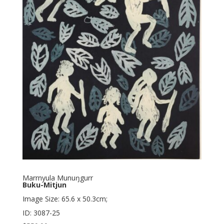
Marrnyula Munuŋgurr
Buku-Mitjun
Image Size: 65.6 x 50.3cm;
ID: 3087-25