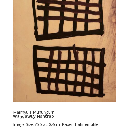
Marrnyula Munuŋgurr
Waṉḏawuy Fishtrap
Image Size:76.5 x 50.4cm; Paper: Hahnemuhle