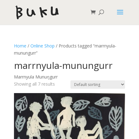
Home
/
Online Shop
/ Products tagged “marrnyula-
munungurr”
marrnyula-munungurr
Marrnyula Munuŋgurr
Showing all 7 results