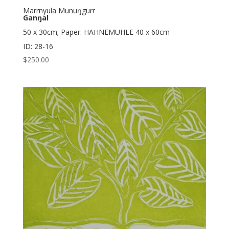
Marrnyula Munuŋgurr
Ganŋal
50 x 30cm; Paper: HAHNEMUHLE 40 x 60cm
ID: 28-16
$
250.00