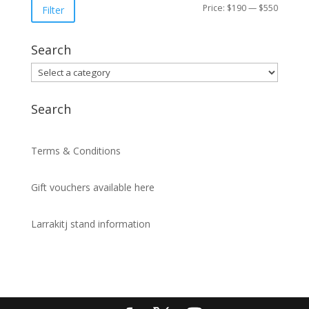
Min
Max
Price:
$190
—
$550
Filter
price
price
Search
Search
Terms & Conditions
Gift vouchers available here
Larrakitj stand information