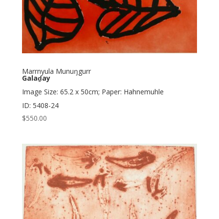
Marrnyula Munuŋgurr
Galaḏay
Image Size: 65.2 x 50cm; Paper: Hahnemuhle
ID: 5408-24
$
550.00