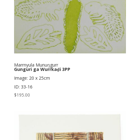
Marrnyula Munuŋgurr
Gunguri ga Wurrkaḏi 3PP
Image: 20 x 25cm
ID: 33-16
$
195.00